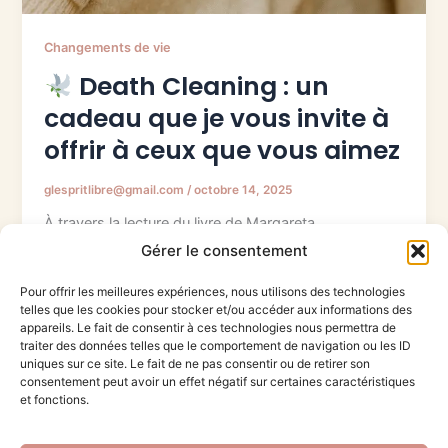
Changements de vie
Death Cleaning : un
cadeau que je vous invite à
offrir à ceux que vous aimez
glespritlibre@gmail.com
/
octobre 14, 2025
À travers la lecture du livre de Margareta
Magnusson, j’ai découvert le death cleaning : trier
Gérer le consentement
ses affaires avec douceur pour alléger sa vie et offrir
Pour offrir les meilleures expériences, nous utilisons des technologies
à ses proches un cadeau de paix et de clarté. Un
telles que les cookies pour stocker et/ou accéder aux informations des
acte d’amour à portée de tous, à commencer dès
appareils. Le fait de consentir à ces technologies nous permettra de
aujourd’hui.
traiter des données telles que le comportement de navigation ou les ID
uniques sur ce site. Le fait de ne pas consentir ou de retirer son
consentement peut avoir un effet négatif sur certaines caractéristiques
et fonctions.