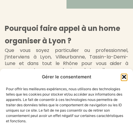
Pourquoi faire appel à un home
organiser à Lyon ?
Que vous soyez particulier ou professionnel,
j’interviens à Lyon, Villeurbanne, Tassin-la-Demi-
Lune et dans tout le Rhône pour vous aider à
organiser votre espace de vie ou de travail.
Gérer le consentement
Mon accompagnement est personnalisé,
Pour offrir les meilleures expériences, nous utilisons des technologies
bienveillant et concret. Ensemble, nous trouvons des
telles que les cookies pour stocker et/ou accéder aux informations des
solutions durables adaptées à votre quotidien.
appareils. Le fait de consentir à ces technologies nous permettra de
traiter des données telles que le comportement de navigation ou les ID
Pas encore prêt(e) à remplir un formulaire ?
uniques sur ce site. Le fait de ne pas consentir ou de retirer son
consentement peut avoir un effet négatif sur certaines caractéristiques
Réservez un appel découverte gratuit de 30 minutes
et fonctions.
pour qu’on se parle directement.