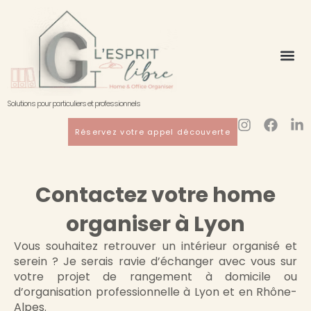
Aller
au
contenu
Solutions pour particuliers et professionnels
I
F
L
Réservez votre appel découverte
n
a
i
s
c
n
t
e
k
a
b
e
Contactez votre home
g
o
d
r
o
i
organiser à Lyon
a
k
n
m
-
Vous souhaitez retrouver un intérieur organisé et
i
serein ? Je serais ravie d’échanger avec vous sur
n
votre projet de rangement à domicile ou
d’organisation professionnelle à Lyon et en Rhône-
Alpes.