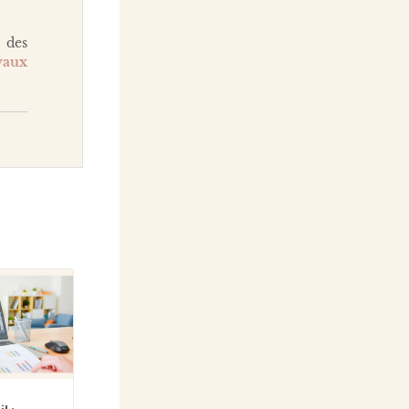
e des
vaux