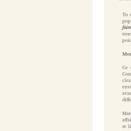
Tu 
pop
fair
tou
poid
Mon 
Ce 
Con
clea
env
ava
diffi
Marg
affa
se l