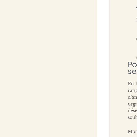
Po
se
En l
ran
d’a
org
dés
souh
Mon 