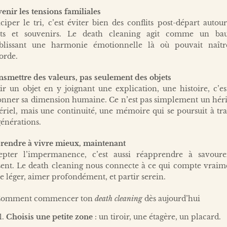
enir les tensions familiales
ciper le tri, c’est éviter bien des conflits post-départ autou
ets et souvenirs. Le death cleaning agit comme un ba
ablissant une harmonie émotionnelle là où pouvait naîtr
orde.
nsmettre des valeurs, pas seulement des objets
ir un objet en y joignant une explication, une histoire, c’es
onner sa dimension humaine. Ce n’est pas simplement un héri
riel, mais une continuité, une mémoire qui se poursuit à tr
générations.
rendre à vivre mieux, maintenant
epter l’impermanence, c’est aussi réapprendre à savoure
sent. Le death cleaning nous connecte à ce qui compte vraime
e léger, aimer profondément, et partir serein.
omment commencer ton
death cleaning
dès aujourd’hui
Choisis une petite zone
: un tiroir, une étagère, un placard.