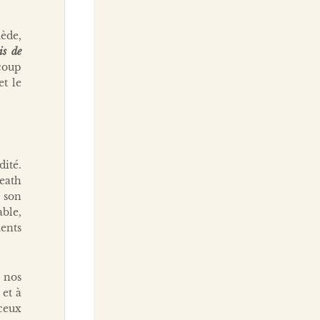
ède,
is de
coup
t le
ité.
eath
r son
ble,
ents
r nos
 et à
 ceux