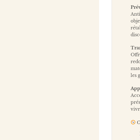
Prév
Anti
obj
rét
disc
Tra
Offr
red
maté
les 
App
Acc
pré
vivr
C