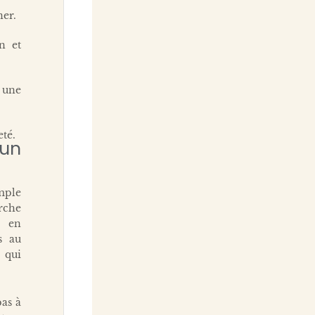
ner.
n et
, une
eté.
 un
imple
rche
s en
s au
 qui
pas à