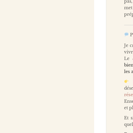
pas,
met 
prép
P
Je 
vivr
Le
bie
les 
S
dés
rés
Ens
et p
Et s
quel