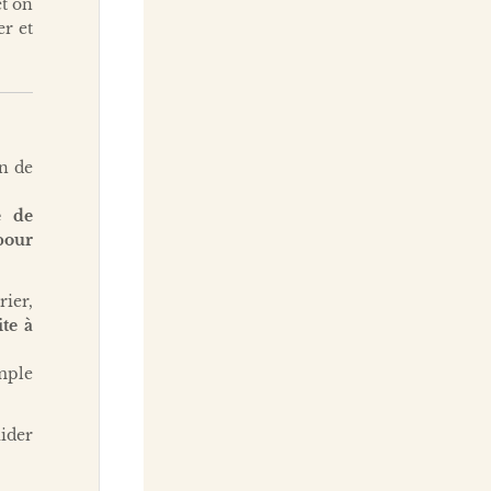
et on
er et
n de
e de
pour
ier,
ite à
mple
aider