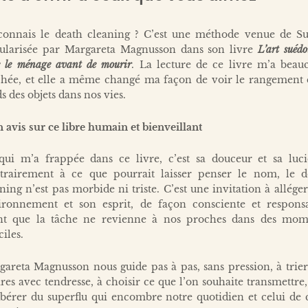
connais le death cleaning ? C’est une méthode venue de Su
ularisée par Margareta Magnusson dans son livre
L’art suédo
e le ménage avant de mourir
. La lecture de ce livre m’a beau
chée, et elle a même changé ma façon de voir le rangement e
s des objets dans nos vies.
avis sur ce libre humain et bienveillant
qui m’a frappée dans ce livre, c’est sa douceur et sa lucid
trairement à ce que pourrait laisser penser le nom, le d
ning n’est pas morbide ni triste. C’est une invitation à allége
ironnement et son esprit, de façon consciente et responsa
nt que la tâche ne revienne à nos proches dans des mom
ciles.
areta Magnusson nous guide pas à pas, sans pression, à trie
ires avec tendresse, à choisir ce que l’on souhaite transmettre,
ibérer du superflu qui encombre notre quotidien et celui de