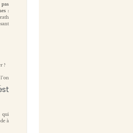
 pas
hes :
death
osant
r ?
 l’on
.
st
 qui
ide à