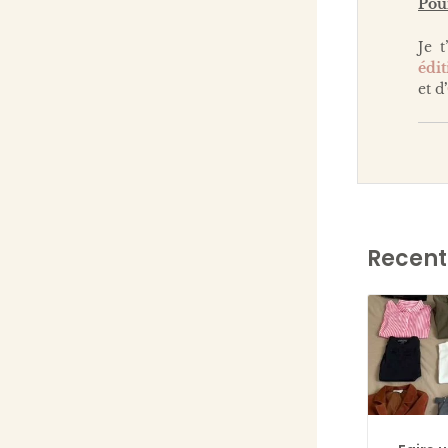
Pour
Je t
édi
et d
’
Recent