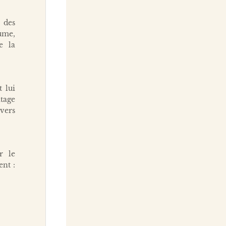
r des
ume,
e la
t lui
tage
avers
r le
nt :