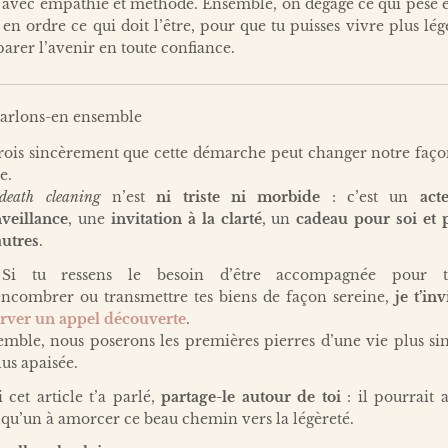
 avec empathie et méthode. Ensemble, on dégage ce qui pèse 
en ordre ce qui doit l’être, pour que tu puisses vivre plus lég
arer l’avenir en toute confiance.
arlons-en ensemble
crois sincèrement que cette démarche peut changer notre faço
e.
death cleaning
n’est
ni triste ni morbide
: c’est un
act
nveillance
, une
invitation à la clarté
, un
cadeau pour soi et 
autres
.
i tu ressens le besoin d’être accompagnée pour tr
encombrer ou transmettre tes biens de façon sereine,
je t’inv
erver un appel découverte
.
emble, nous poserons les premières pierres d’une vie plus si
lus apaisée.
i cet article t’a parlé,
partage-le autour de toi
: il pourrait 
qu’un à amorcer ce beau chemin vers la légèreté.