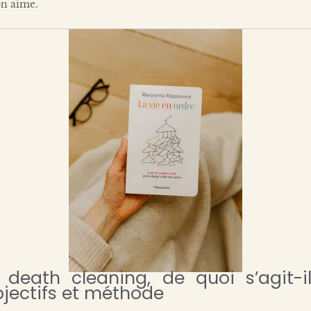
on aime.
 death cleaning, de quoi s’agit-i
jectifs et méthode