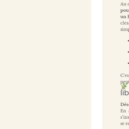
Au c
pour
un h
clea
simp
C’es
peut
li
Dés
En 
s’in
se r