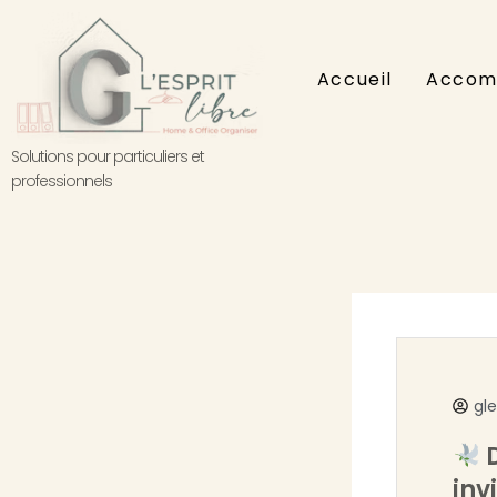
Aller
au
contenu
Accueil
Accom
Solutions pour particuliers et
professionnels
gl
D
inv