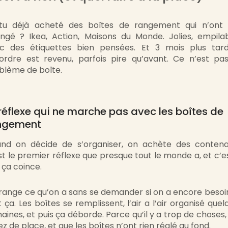
-tu déjà acheté des boîtes de rangement qui n’ont 
ngé ? Ikea, Action, Maisons du Monde. Jolies, empilab
c des étiquettes bien pensées. Et 3 mois plus tard
ordre est revenu, parfois pire qu’avant. Ce n’est pa
blème de boîte.
réflexe qui ne marche pas avec les boîtes de
ngement
nd on décide de s’organiser, on achète des contena
st le premier réflexe que presque tout le monde a, et c’es
 ça coince.
 range ce qu’on a sans se demander si on a encore besoi
t ça. Les boîtes se remplissent, l’air a l’air organisé quel
aines, et puis ça déborde. Parce qu’il y a trop de choses,
ez de place, et que les boîtes n’ont rien réglé au fond.