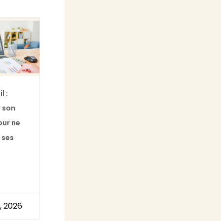
l :
 son
our ne
 ses
6, 2026