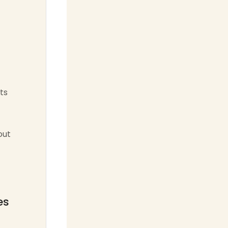
ts
out
es