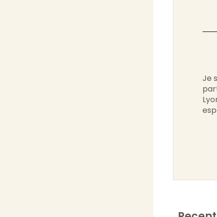
Je 
par
Lyo
esp
Recent