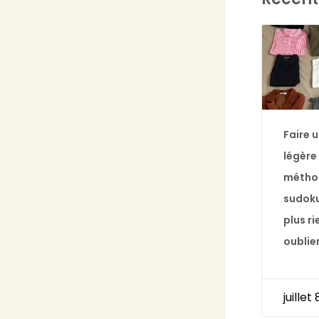
Faire u
légère
métho
sudoku
plus ri
oublie
juillet