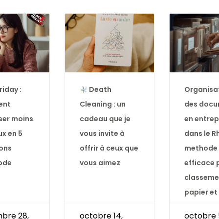
riday :
Death
Organisa
ent
Cleaning : un
des docu
ser moins
cadeau que je
en entrep
ux en 5
vous invite à
dans le R
ons
offrir à ceux que
methode
ode
vous aimez
efficace 
)
classeme
papier et 
bre 28,
octobre 14,
octobre 