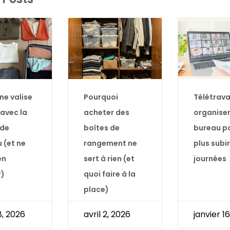
ne valise
Pourquoi
Télétravai
 avec la
acheter des
organiser
de
boîtes de
bureau p
 (et ne
rangement ne
plus subir
en
sert à rien (et
journées
r)
quoi faire à la
place)
 8, 2026
avril 2, 2026
janvier 1