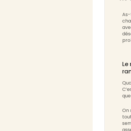
​As
cha
ave
dés
pro
Le 
ra
Qua
C’e
que
​On
tou
sem
ass