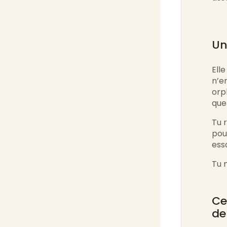
Un
Elle
n’e
orp
que
Tu 
pou
ess
Tu n
Ce
de