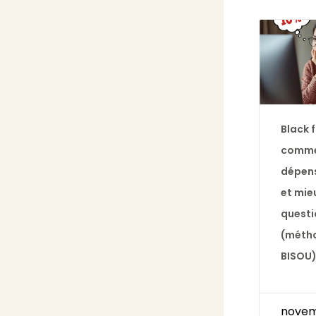
Black f
comm
dépen
et mie
questi
(méth
BISOU
novem