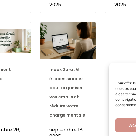
2025
2025
ment
Inbox Zero : 6
e
étapes simples
Pour offrir 
pour organiser
cookies pour
à ces techn
vos emails et
de navigatio
consentement
réduire votre
charge mentale
Ac
mbre 26,
septembre 18,