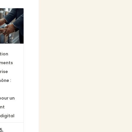
tion
ments
rise
hône :
pour un
nt
digital
5,