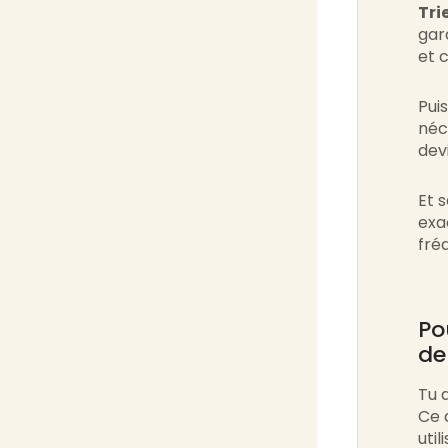
Tri
gar
et 
Pui
néc
dev
Et 
exa
fré
Po
de
Tu 
Ce q
uti