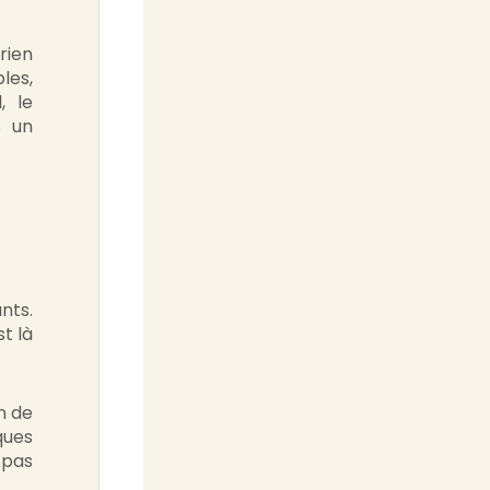
rien
les,
, le
s un
nts.
t là
n de
ques
 pas