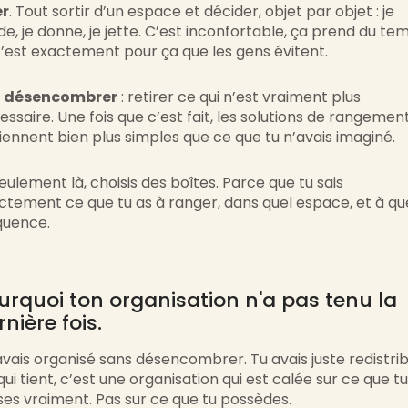
er
. Tout sortir d’un espace et décider, objet par objet : je
de, je donne, je jette. C’est inconfortable, ça prend du te
c’est exactement pour ça que les gens évitent.
s
désencombrer
: retirer ce qui n’est vraiment plus
essaire. Une fois que c’est fait, les solutions de rangemen
iennent bien plus simples que ce que tu n’avais imaginé.
seulement là, choisis des boîtes. Parce que tu sais
ctement ce que tu as à ranger, dans quel espace, et à qu
quence.
urquoi ton organisation n'a pas tenu la
rnière fois.
avais organisé sans désencombrer. Tu avais juste redistrib
ui tient, c’est une organisation qui est calée sur ce que tu
lises vraiment. Pas sur ce que tu possèdes.