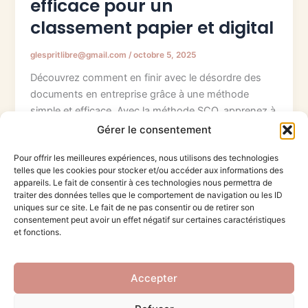
efficace pour un
classement papier et digital
glespritlibre@gmail.com
/
octobre 5, 2025
Découvrez comment en finir avec le désordre des
documents en entreprise grâce à une méthode
simple et efficace. Avec la méthode SCO, apprenez à
trier, catégoriser et organiser vos papiers et fichiers
Gérer le consentement
numériques pour gagner du temps, limiter le stress,
Pour offrir les meilleures expériences, nous utilisons des technologies
et assurer la conformité. Un guide pratique pensé
telles que les cookies pour stocker et/ou accéder aux informations des
pour les entreprises du Rhône — pour un bureau
appareils. Le fait de consentir à ces technologies nous permettra de
plus clair et une meilleure productivité au quotidien !
traiter des données telles que le comportement de navigation ou les ID
uniques sur ce site. Le fait de ne pas consentir ou de retirer son
consentement peut avoir un effet négatif sur certaines caractéristiques
et fonctions.
Accepter