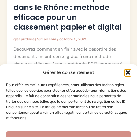
dans le Rhône : methode
efficace pour un
classement papier et digital
glespritlibre@gmail.com
/
octobre 5, 2025
Découvrez comment en finir avec le désordre des
documents en entreprise grâce à une méthode
simple et efficace. Avec la méthode SCO, apprenez à
trier, catégoriser et organiser vos papiers et fichiers
Gérer le consentement
numériques pour gagner du temps, limiter le stress,
Pour offrir les meilleures expériences, nous utilisons des technologies
et assurer la conformité. Un guide pratique pensé
telles que les cookies pour stocker et/ou accéder aux informations des
pour les entreprises du Rhône — pour un bureau
appareils. Le fait de consentir à ces technologies nous permettra de
plus clair et une meilleure productivité au quotidien !
traiter des données telles que le comportement de navigation ou les ID
uniques sur ce site. Le fait de ne pas consentir ou de retirer son
consentement peut avoir un effet négatif sur certaines caractéristiques
et fonctions.