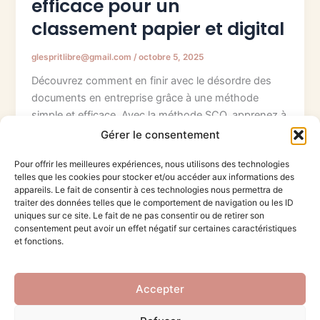
efficace pour un
classement papier et digital
glespritlibre@gmail.com
/
octobre 5, 2025
Découvrez comment en finir avec le désordre des
documents en entreprise grâce à une méthode
simple et efficace. Avec la méthode SCO, apprenez à
trier, catégoriser et organiser vos papiers et fichiers
Gérer le consentement
numériques pour gagner du temps, limiter le stress,
Pour offrir les meilleures expériences, nous utilisons des technologies
et assurer la conformité. Un guide pratique pensé
telles que les cookies pour stocker et/ou accéder aux informations des
pour les entreprises du Rhône — pour un bureau
appareils. Le fait de consentir à ces technologies nous permettra de
plus clair et une meilleure productivité au quotidien !
traiter des données telles que le comportement de navigation ou les ID
uniques sur ce site. Le fait de ne pas consentir ou de retirer son
consentement peut avoir un effet négatif sur certaines caractéristiques
et fonctions.
Accepter